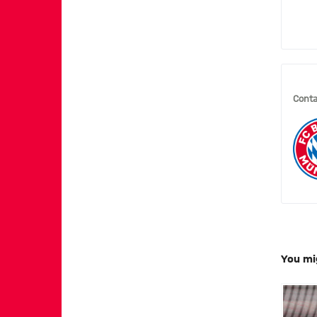
Conta
You mi