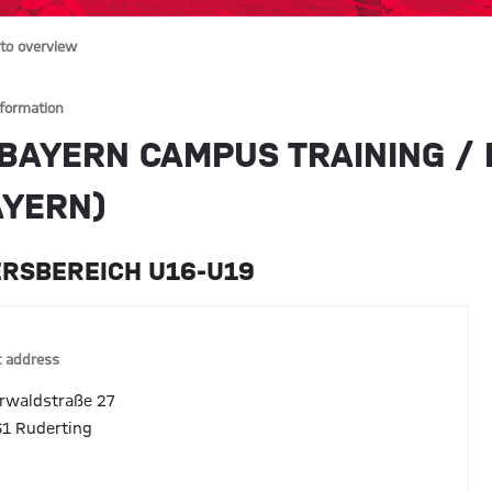
to overview
nformation
 BAYERN CAMPUS TRAINING / F
AYERN)
ERSBEREICH U16-U19
 address
rwaldstraße 27
1 Ruderting