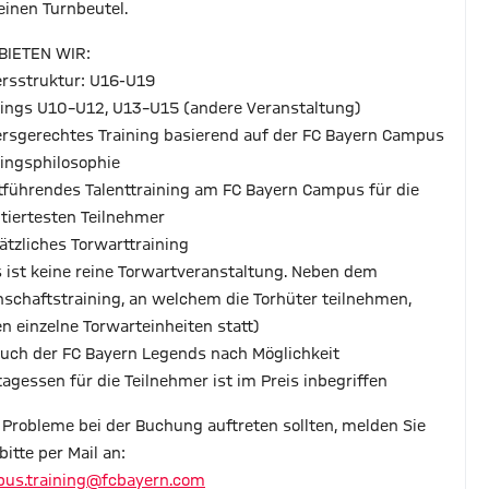
einen Turnbeutel.
BIETEN WIR:
tersstruktur: U16-U19
nings U10–U12, U13–U15 (andere Veranstaltung)
tersgerechtes Training basierend auf der FC Bayern Campus
ningsphilosophie
rtführendes Talenttraining am FC Bayern Campus für die
ntiertesten Teilnehmer
sätzliches Torwarttraining
s ist keine reine Torwartveranstaltung. Neben dem
schaftstraining, an welchem die Torhüter teilnehmen,
en einzelne Torwarteinheiten statt)
such der FC Bayern Legends nach Möglichkeit
ttagessen für die Teilnehmer ist im Preis inbegriffen
s Probleme bei der Buchung auftreten sollten, melden Sie
bitte per Mail an:
us.training@fcbayern.com