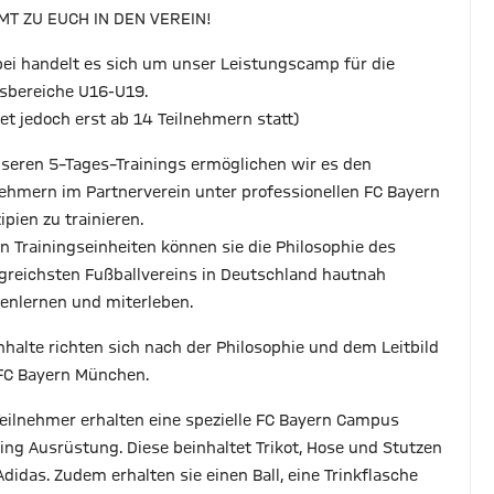
T ZU EUCH IN DEN VEREIN!
bei handelt es sich um unser Leistungscamp für die
rsbereiche U16-U19.
det jedoch erst ab 14 Teilnehmern statt)
nseren 5–Tages–Trainings ermöglichen wir es den
nehmern im Partnerverein unter professionellen FC Bayern
ipien zu trainieren.
en Trainingseinheiten können sie die Philosophie des
lgreichsten Fußballvereins in Deutschland hautnah
enlernen und miterleben.
Inhalte richten sich nach der Philosophie und dem Leitbild
FC Bayern München.
Teilnehmer erhalten eine spezielle FC Bayern Campus
ning Ausrüstung. Diese beinhaltet Trikot, Hose und Stutzen
Adidas. Zudem erhalten sie einen Ball, eine Trinkflasche