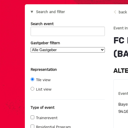
Search and filter
back 
Search event
Event i
FC
Gastgeber filtern
(B
ALT
Representation
Tile view
List view
Event
Baye
Type of event
9416
Trainerevent
Residential Program