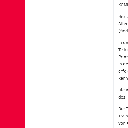
KOMM
Hier
Alte
(fin
In u
Teil
Prinz
In d
erfo
kenn
Die 
des 
Die 
Trai
von 