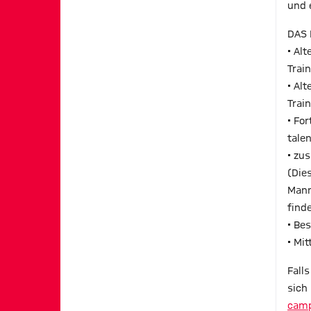
und 
DAS 
• Al
Trai
• Al
Trai
• Fo
tale
• zu
(Die
Mann
find
• Be
• Mi
Fall
sich 
camp