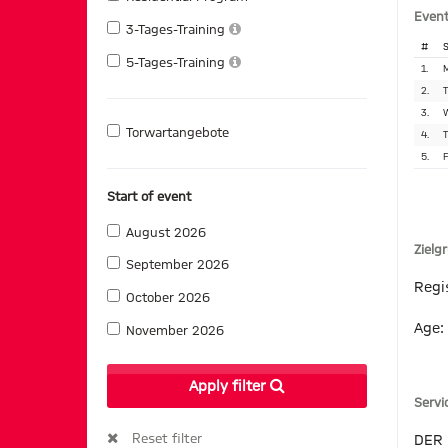
Event
3-Tages-Training
#
S
5-Tages-Training
1.
M
2.
T
3.
W
Torwartangebote
4.
T
5.
F
Start of event
August 2026
Zielg
September 2026
Regi
October 2026
Age:
November 2026
Apply filter
Servi
Reset filter
DER