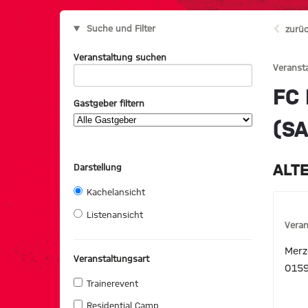
Suche und Filter
zurüc
Veranstaltung suchen
Veranst
FC 
Gastgeber filtern
(S
ALT
Darstellung
Kachelansicht
Listenansicht
Veran
Merz
Veranstaltungsart
0159
Trainerevent
Residential Camp