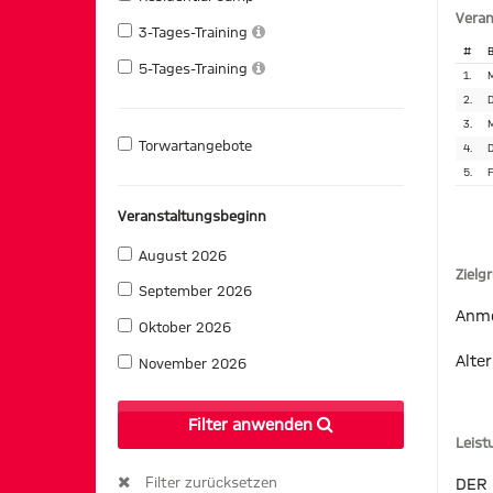
Veran
3-Tages-Training
#
B
5-Tages-Training
1.
M
2.
D
3.
M
Torwartangebote
4.
D
5.
F
Veranstaltungsbeginn
August 2026
Zielg
September 2026
Anme
Oktober 2026
Alter
November 2026
Filter anwenden
Leis
Filter zurücksetzen
DER