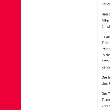
KOMM
Hier
Alte
(fin
In u
Teil
Prinz
In d
erfo
kenn
Die 
des 
Die 
Trai
von 