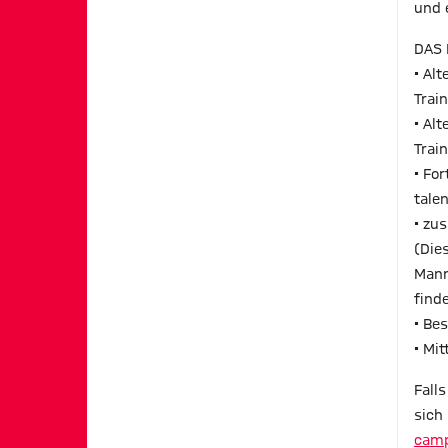
und 
DAS 
• Al
Trai
• Al
Trai
• Fo
tale
• zu
(Die
Mann
find
• Be
• Mi
Fall
sich 
camp