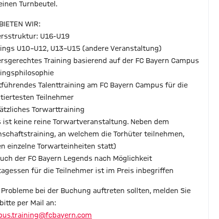
einen Turnbeutel.
BIETEN WIR:
tersstruktur: U16-U19
nings U10–U12, U13–U15 (andere Veranstaltung)
tersgerechtes Training basierend auf der FC Bayern Campus
ningsphilosophie
rtführendes Talenttraining am FC Bayern Campus für die
ntiertesten Teilnehmer
sätzliches Torwarttraining
s ist keine reine Torwartveranstaltung. Neben dem
schaftstraining, an welchem die Torhüter teilnehmen,
en einzelne Torwarteinheiten statt)
such der FC Bayern Legends nach Möglichkeit
ttagessen für die Teilnehmer ist im Preis inbegriffen
s Probleme bei der Buchung auftreten sollten, melden Sie
bitte per Mail an:
us.training@fcbayern.com