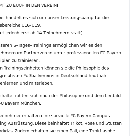
T ZU EUCH IN DEN VEREIN!
bei handelt es sich um unser Leistungscamp für die
rsbereiche U16-U19.
det jedoch erst ab 14 Teilnehmern statt)
nseren 5–Tages–Trainings ermöglichen wir es den
nehmern im Partnerverein unter professionellen FC Bayern
ipien zu trainieren.
en Trainingseinheiten können sie die Philosophie des
lgreichsten Fußballvereins in Deutschland hautnah
enlernen und miterleben.
Inhalte richten sich nach der Philosophie und dem Leitbild
FC Bayern München.
Teilnehmer erhalten eine spezielle FC Bayern Campus
ning Ausrüstung. Diese beinhaltet Trikot, Hose und Stutzen
Adidas. Zudem erhalten sie einen Ball, eine Trinkflasche