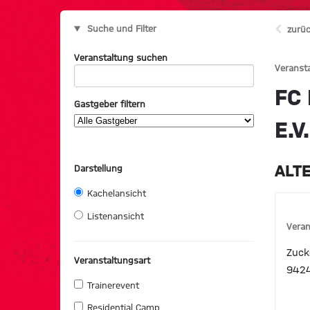
Suche und Filter
zurüc
Veranstaltung suchen
Veranst
FC
Gastgeber filtern
E.V
ALT
Darstellung
Kachelansicht
Listenansicht
Veran
Zuck
Veranstaltungsart
9424
Trainerevent
Residential Camp