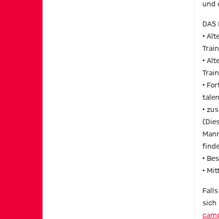
und 
DAS 
• Al
Trai
• Al
Trai
• Fo
tale
• zu
(Die
Mann
find
• Be
• Mi
Fall
sich 
camp