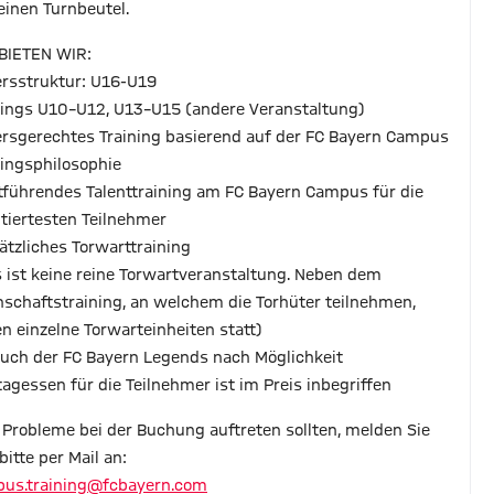
einen Turnbeutel.
BIETEN WIR:
tersstruktur: U16-U19
nings U10–U12, U13–U15 (andere Veranstaltung)
tersgerechtes Training basierend auf der FC Bayern Campus
ningsphilosophie
rtführendes Talenttraining am FC Bayern Campus für die
ntiertesten Teilnehmer
sätzliches Torwarttraining
s ist keine reine Torwartveranstaltung. Neben dem
schaftstraining, an welchem die Torhüter teilnehmen,
en einzelne Torwarteinheiten statt)
such der FC Bayern Legends nach Möglichkeit
ttagessen für die Teilnehmer ist im Preis inbegriffen
s Probleme bei der Buchung auftreten sollten, melden Sie
bitte per Mail an:
us.training@fcbayern.com