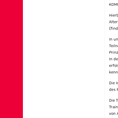
KOMM
Hier
Alte
(fin
In u
Teil
Prinz
In d
erfo
kenn
Die 
des 
Die 
Trai
von 