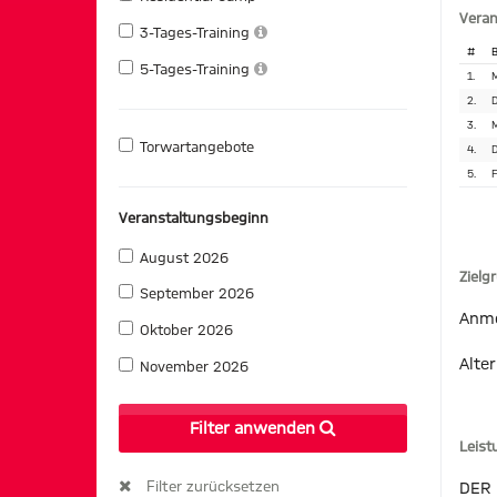
Veran
3-Tages-Training
#
B
5-Tages-Training
1.
M
2.
D
3.
M
Torwartangebote
4.
D
5.
F
Veranstaltungsbeginn
August 2026
Zielg
September 2026
Anme
Oktober 2026
Alter
November 2026
Filter anwenden
Leis
Filter zurücksetzen
DER