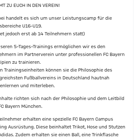
T ZU EUCH IN DEN VEREIN!
bei handelt es sich um unser Leistungscamp für die
rsbereiche U16-U19.
det jedoch erst ab 14 Teilnehmern statt)
nseren 5–Tages–Trainings ermöglichen wir es den
nehmern im Partnerverein unter professionellen FC Bayern
ipien zu trainieren.
en Trainingseinheiten können sie die Philosophie des
lgreichsten Fußballvereins in Deutschland hautnah
enlernen und miterleben.
Inhalte richten sich nach der Philosophie und dem Leitbild
FC Bayern München.
Teilnehmer erhalten eine spezielle FC Bayern Campus
ning Ausrüstung. Diese beinhaltet Trikot, Hose und Stutzen
Adidas. Zudem erhalten sie einen Ball, eine Trinkflasche