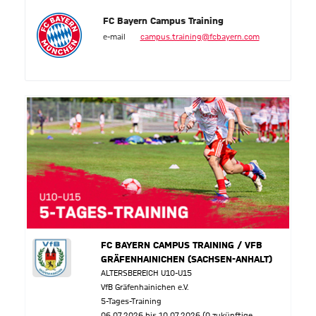
FC Bayern Campus Training
e-mail
campus.training@fcbayern.com
FC BAYERN CAMPUS TRAINING / VFB
GRÄFENHAINICHEN (SACHSEN-ANHALT)
ALTERSBEREICH U10-U15
VfB Gräfenhainichen e.V.
5-Tages-Training
06.07.2026 bis 10.07.2026 (0 zukünftige