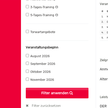
Veran
3-Tages-Training
#
B
5-Tages-Training
1.
M
2.
D
3.
M
Torwartangebote
4.
D
5.
F
Veranstaltungsbeginn
August 2026
Zielg
September 2026
Anme
Oktober 2026
Alter
November 2026
Filter anwenden
Leis
Filter zurücksetzen
DER