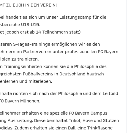
T ZU EUCH IN DEN VEREIN!
bei handelt es sich um unser Leistungscamp für die
rsbereiche U16-U19.
det jedoch erst ab 14 Teilnehmern statt)
nseren 5–Tages–Trainings ermöglichen wir es den
nehmern im Partnerverein unter professionellen FC Bayern
ipien zu trainieren.
en Trainingseinheiten können sie die Philosophie des
lgreichsten Fußballvereins in Deutschland hautnah
enlernen und miterleben.
Inhalte richten sich nach der Philosophie und dem Leitbild
FC Bayern München.
Teilnehmer erhalten eine spezielle FC Bayern Campus
ning Ausrüstung. Diese beinhaltet Trikot, Hose und Stutzen
Adidas. Zudem erhalten sie einen Ball, eine Trinkflasche