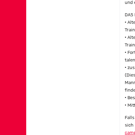
und 
DAS 
• Al
Trai
• Al
Trai
• Fo
tale
• zu
(Die
Mann
find
• Be
• Mi
Fall
sich 
camp