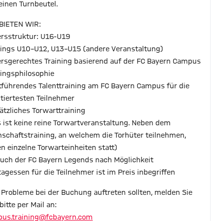
einen Turnbeutel.
BIETEN WIR:
tersstruktur: U16-U19
nings U10–U12, U13–U15 (andere Veranstaltung)
tersgerechtes Training basierend auf der FC Bayern Campus
ningsphilosophie
rtführendes Talenttraining am FC Bayern Campus für die
ntiertesten Teilnehmer
sätzliches Torwarttraining
s ist keine reine Torwartveranstaltung. Neben dem
schaftstraining, an welchem die Torhüter teilnehmen,
en einzelne Torwarteinheiten statt)
such der FC Bayern Legends nach Möglichkeit
ttagessen für die Teilnehmer ist im Preis inbegriffen
s Probleme bei der Buchung auftreten sollten, melden Sie
bitte per Mail an:
us.training@fcbayern.com