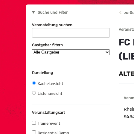
Suche und Filter
zurüc
Veranstaltung suchen
Veranst
FC
Gastgeber filtern
(L
ALT
Darstellung
Kachelansicht
Listenansicht
Veran
Rhei
Veranstaltungsart
9494
Trainerevent
Residential Camp