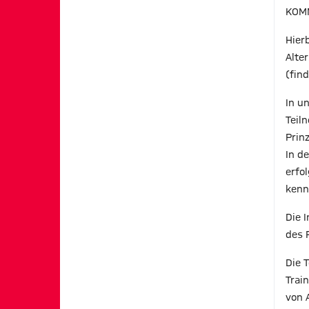
KOMM
Hier
Alte
(fin
In u
Teil
Prinz
In d
erfo
kenn
Die 
des 
Die 
Trai
von 