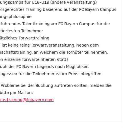
tungscamps für U16–U19 (andere Veranstaltung)
tersgerechtes Training basierend auf der FC Bayern Campus
ningsphilosophie
rtführendes Talenttraining am FC Bayern Campus für die
ntiertesten Teilnehmer
sätzliches Torwarttraining
s ist keine reine Torwartveranstaltung. Neben dem
schaftstraining, an welchem die Torhüter teilnehmen,
en einzelne Torwarteinheiten statt)
such der FC Bayern Legends nach Möglichkeit
ttagessen für die Teilnehmer ist im Preis inbegriffen
s Probleme bei der Buchung auftreten sollten, melden Sie
bitte per Mail an:
us.training@fcbayern.com