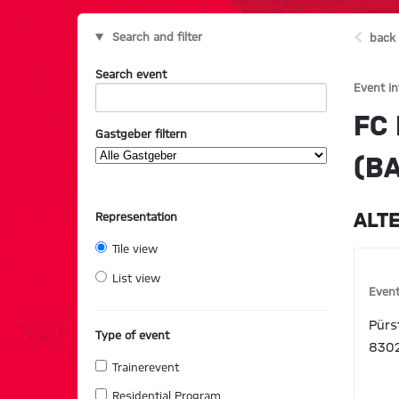
Search and filter
back 
Search event
Event i
FC
Gastgeber filtern
(B
ALT
Representation
Tile view
List view
Event
Pürs
Type of event
830
Trainerevent
Residential Program