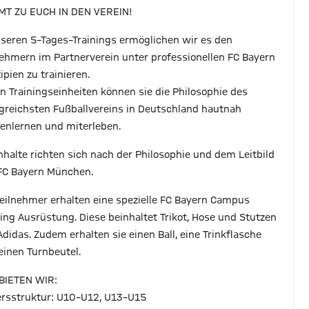
T ZU EUCH IN DEN VEREIN!
nseren 5–Tages–Trainings ermöglichen wir es den
nehmern im Partnerverein unter professionellen FC Bayern
ipien zu trainieren.
en Trainingseinheiten können sie die Philosophie des
lgreichsten Fußballvereins in Deutschland hautnah
enlernen und miterleben.
Inhalte richten sich nach der Philosophie und dem Leitbild
FC Bayern München.
Teilnehmer erhalten eine spezielle FC Bayern Campus
ning Ausrüstung. Diese beinhaltet Trikot, Hose und Stutzen
Adidas. Zudem erhalten sie einen Ball, eine Trinkflasche
einen Turnbeutel.
BIETEN WIR:
tersstruktur: U10–U12, U13–U15