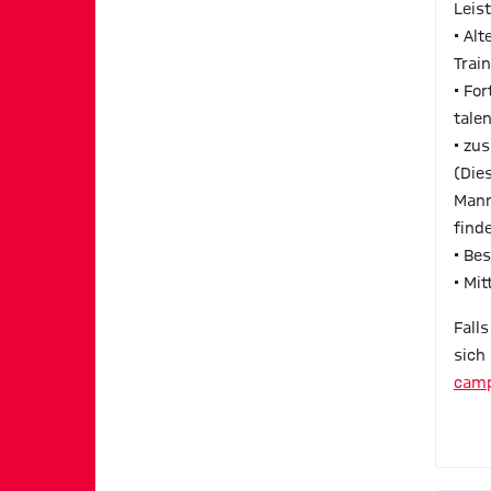
Leis
• Al
Trai
• Fo
tale
• zu
(Die
Mann
find
• Be
• Mi
Fall
sich 
camp