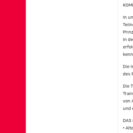
KOMM
In u
Teil
Prinz
In d
erfo
kenn
Die 
des 
Die 
Trai
von 
und 
DAS 
• Al