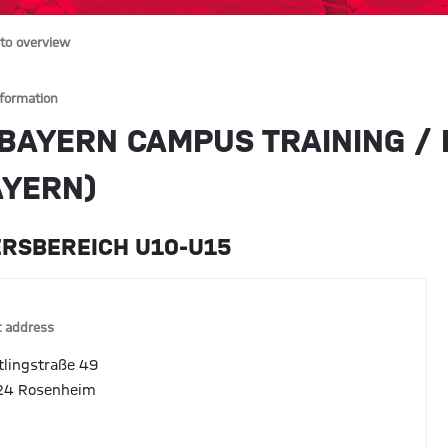
to overview
nformation
 BAYERN CAMPUS TRAINING /
AYERN)
ERSBEREICH U10-U15
 address
tlingstraße 49
24 Rosenheim