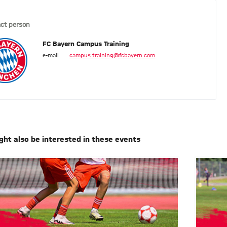
ct person
FC Bayern Campus Training
e-mail
campus.training@fcbayern.com
ght also be interested in these events