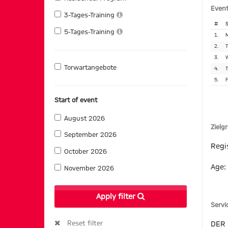
Event
3-Tages-Training
#
S
5-Tages-Training
1.
M
2.
T
3.
W
Torwartangebote
4.
T
5.
F
Start of event
August 2026
Zielg
September 2026
Regi
October 2026
Age:
November 2026
Apply filter
Servi
Reset filter
DER