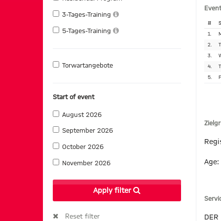
Event
3-Tages-Training
#
S
5-Tages-Training
1.
M
2.
T
3.
W
Torwartangebote
4.
T
5.
F
Start of event
August 2026
Zielg
September 2026
Regi
October 2026
Age:
November 2026
Apply filter
Servi
Reset filter
DER