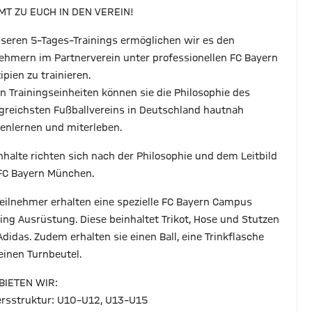
T ZU EUCH IN DEN VEREIN!
nseren 5–Tages–Trainings ermöglichen wir es den
nehmern im Partnerverein unter professionellen FC Bayern
ipien zu trainieren.
en Trainingseinheiten können sie die Philosophie des
lgreichsten Fußballvereins in Deutschland hautnah
enlernen und miterleben.
Inhalte richten sich nach der Philosophie und dem Leitbild
FC Bayern München.
Teilnehmer erhalten eine spezielle FC Bayern Campus
ning Ausrüstung. Diese beinhaltet Trikot, Hose und Stutzen
Adidas. Zudem erhalten sie einen Ball, eine Trinkflasche
einen Turnbeutel.
BIETEN WIR:
tersstruktur: U10–U12, U13–U15