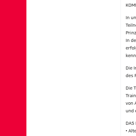
KOMM
In u
Teil
Prinz
In d
erfo
kenn
Die 
des 
Die 
Trai
von 
und 
DAS 
• Al