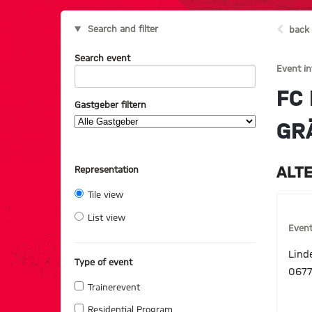
Search and filter
back 
Search event
Event i
FC
Gastgeber filtern
GR
ALT
Representation
Tile view
List view
Event
Lind
Type of event
0677
Trainerevent
Residential Program