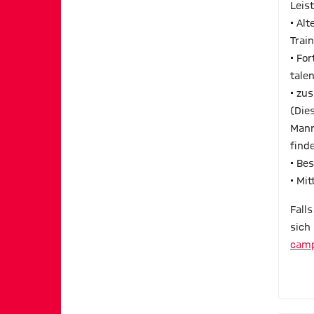
Leis
• Al
Trai
• Fo
tale
• zu
(Die
Mann
find
• Be
• Mi
Fall
sich 
camp