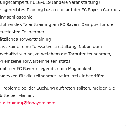
tungscamps für U16–U19 (andere Veranstaltung)
tersgerechtes Training basierend auf der FC Bayern Campus
ningsphilosophie
rtführendes Talenttraining am FC Bayern Campus für die
ntiertesten Teilnehmer
sätzliches Torwarttraining
s ist keine reine Torwartveranstaltung. Neben dem
schaftstraining, an welchem die Torhüter teilnehmen,
en einzelne Torwarteinheiten statt)
such der FC Bayern Legends nach Möglichkeit
ttagessen für die Teilnehmer ist im Preis inbegriffen
s Probleme bei der Buchung auftreten sollten, melden Sie
bitte per Mail an:
us.training@fcbayern.com