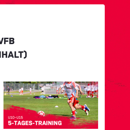
VFB
NHALT)