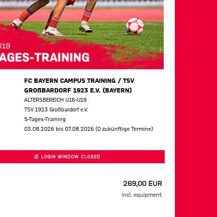
FC BAYERN CAMPUS TRAINING / TSV
GROßBARDORF 1923 E.V. (BAYERN)
ALTERSBEREICH U16-U19
TSV 1923 Großbardorf e.V.
5-Tages-Training
03.08.2026 bis 07.08.2026 (0 zukünftige Termine)
LOGIN WINDOW CLOSED
269,00 EUR
incl. equipment