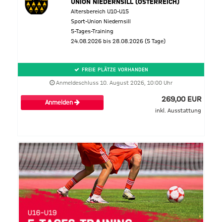
UNION NIEDERNSILL (ÖSTERREICH)
Altersbereich U10-U15
Sport-Union Niedernsill
5-Tages-Training
24.08.2026 bis 28.08.2026 (5 Tage)
FREIE PLÄTZE VORHANDEN
Anmeldeschluss 10. August 2026, 10:00 Uhr
269,00 EUR
Anmelden
inkl. Ausstattung